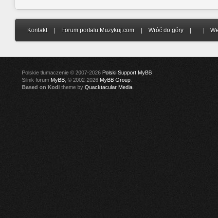
Kontakt
|
Forum portalu Muzykuj.com
|
Wróć do góry
|
|
We
Polskie tłumaczenie © 2007-2026
Polski Support MyBB
Silnik forum
MyBB
, © 2002-2026
MyBB Group
.
Based on Kodi
theme by
Quacktacular Media
.